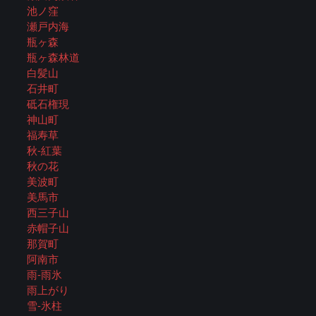
池ノ窪
瀬戸内海
瓶ヶ森
瓶ヶ森林道
白髪山
石井町
砥石権現
神山町
福寿草
秋-紅葉
秋の花
美波町
美馬市
西三子山
赤帽子山
那賀町
阿南市
雨-雨氷
雨上がり
雪-氷柱