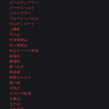
ゴールデンアワー
ビーナスベルト
ブルーアワー
ブルーインパルス
モルゲンロート
上勝町
不入山
中津明神山
佐々連尾山
剣山スーパー林道
勘場谷
勝浦町
南つるぎ
南高城
四国カルスト
夏の花
夕焼け
大ブナの駄場
大森山
天の川