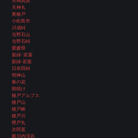
天狗高原
天神丸
奥槍戸
小松島市
川成峠
当野石山
当野石峠
愛媛県
新緑-’若葉
新緑-若葉
日奈田峠
明神山
春の花
朝焼け
槍戸アルプス
槍戸山
槍戸峡
槍戸川
樫戸丸
次郎笈
殿川内渓谷