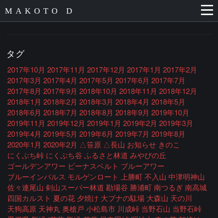
MAKOTO D
タグ
2017年10月
2017年11月
2017年12月
2017年1月
2017年2月
2017年3月
2017年4月
2017年5月
2017年6月
2017年7月
2017年8月
2017年9月
2018年10月
2018年11月
2018年12月
2018年1月
2018年2月
2018年3月
2018年4月
2018年5月
2018年6月
2018年7月
2018年8月
2018年9月
2019年10月
2019年11月
2019年12月
2019年1月
2019年2月
2019年3月
2019年4月
2019年5月
2019年6月
2019年7月
2019年8月
2020年1月
2020年2月
△笹原
△長山
お知らせ
きのこ
にくぶち峠
にくぶち谷
ふるさと林道
みやびの丘
ゴールデンアワー
ビーナスベルト
ブルーアワー
ブルーインパルス
モルゲンロート
上勝町
不入山
中津明神山
佐々連尾山
剣山スーパー林道
勘場谷
勝浦町
南つるぎ
南高城
四国カルスト
夏の花
夕焼け
大ブナの駄場
大森山
天の川
天狗高原
天神丸
奥槍戸
小松島市
川成峠
当野石山
当野石峠