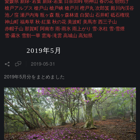
愛媛県
新緑-’若葉
新緑-若葉
日奈田峠
明神山
春の花
朝焼け
槍戸アルプス
槍戸山
槍戸峡
槍戸川
樫戸丸
次郎笈
殿川内渓谷
池ノ窪
瀬戸内海
瓶ヶ森
瓶ヶ森林道
白髪山
石井町
砥石権現
神山町
福寿草
秋-紅葉
秋の花
美波町
美馬市
西三子山
赤帽子山
那賀町
阿南市
雨-雨氷
雨上がり
雪-氷柱
雪-雪煙
雪-霧氷
雪割一華
雲海-滝雲
高城山
高知県
2019年5月
2019-05-31
2019年5月分をまとめました