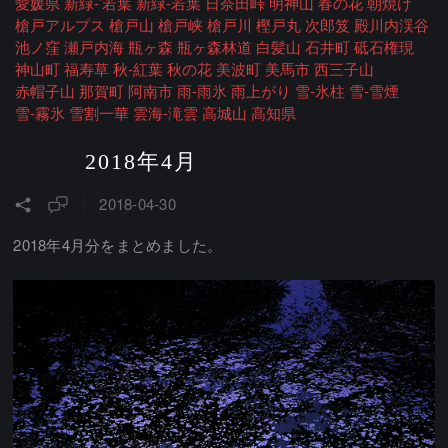
愛媛県
新緑-’若葉
新緑-若葉
日奈田峠
明神山
春の花
朝焼け
槍戸アルプス
槍戸山
槍戸峡
槍戸川
樫戸丸
次郎笈
殿川内渓谷
池ノ窪
瀬戸内海
瓶ヶ森
瓶ヶ森林道
白髪山
石井町
砥石権現
神山町
福寿草
秋-紅葉
秋の花
美波町
美馬市
西三子山
赤帽子山
那賀町
阿南市
雨-雨氷
雨上がり
雪-氷柱
雪-雪煙
雪-霧氷
雪割一華
雲海-滝雲
高城山
高知県
2018年4月
2018-04-30
2018年4月分をまとめました。