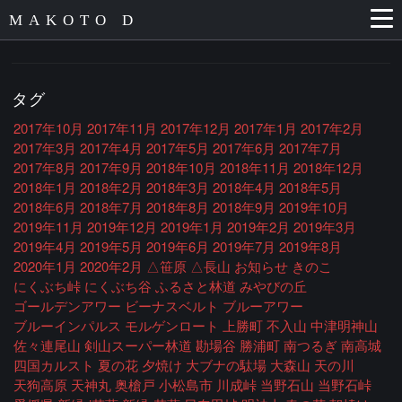
MAKOTO D
タグ
2017年10月
2017年11月
2017年12月
2017年1月
2017年2月
2017年3月
2017年4月
2017年5月
2017年6月
2017年7月
2017年8月
2017年9月
2018年10月
2018年11月
2018年12月
2018年1月
2018年2月
2018年3月
2018年4月
2018年5月
2018年6月
2018年7月
2018年8月
2018年9月
2019年10月
2019年11月
2019年12月
2019年1月
2019年2月
2019年3月
2019年4月
2019年5月
2019年6月
2019年7月
2019年8月
2020年1月
2020年2月
△笹原
△長山
お知らせ
きのこ
にくぶち峠
にくぶち谷
ふるさと林道
みやびの丘
ゴールデンアワー
ビーナスベルト
ブルーアワー
ブルーインパルス
モルゲンロート
上勝町
不入山
中津明神山
佐々連尾山
剣山スーパー林道
勘場谷
勝浦町
南つるぎ
南高城
四国カルスト
夏の花
夕焼け
大ブナの駄場
大森山
天の川
天狗高原
天神丸
奥槍戸
小松島市
川成峠
当野石山
当野石峠