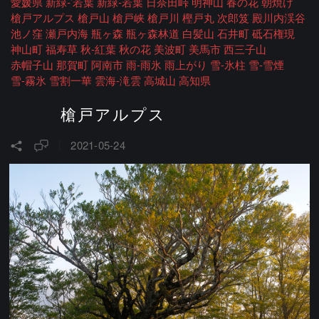
愛媛県
新緑-’若葉
新緑-若葉
日奈田峠
明神山
春の花
朝焼け
槍戸アルプス
槍戸山
槍戸峡
槍戸川
樫戸丸
次郎笈
殿川内渓谷
池ノ窪
瀬戸内海
瓶ヶ森
瓶ヶ森林道
白髪山
石井町
砥石権現
神山町
福寿草
秋-紅葉
秋の花
美波町
美馬市
西三子山
赤帽子山
那賀町
阿南市
雨-雨氷
雨上がり
雪-氷柱
雪-雪煙
雪-霧氷
雪割一華
雲海-滝雲
高城山
高知県
槍戸アルプス
2021-05-24