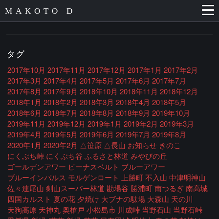
MAKOTO D
タグ
2017年10月
2017年11月
2017年12月
2017年1月
2017年2月
2017年3月
2017年4月
2017年5月
2017年6月
2017年7月
2017年8月
2017年9月
2018年10月
2018年11月
2018年12月
2018年1月
2018年2月
2018年3月
2018年4月
2018年5月
2018年6月
2018年7月
2018年8月
2018年9月
2019年10月
2019年11月
2019年12月
2019年1月
2019年2月
2019年3月
2019年4月
2019年5月
2019年6月
2019年7月
2019年8月
2020年1月
2020年2月
△笹原
△長山
お知らせ
きのこ
にくぶち峠
にくぶち谷
ふるさと林道
みやびの丘
ゴールデンアワー
ビーナスベルト
ブルーアワー
ブルーインパルス
モルゲンロート
上勝町
不入山
中津明神山
佐々連尾山
剣山スーパー林道
勘場谷
勝浦町
南つるぎ
南高城
四国カルスト
夏の花
夕焼け
大ブナの駄場
大森山
天の川
天狗高原
天神丸
奥槍戸
小松島市
川成峠
当野石山
当野石峠