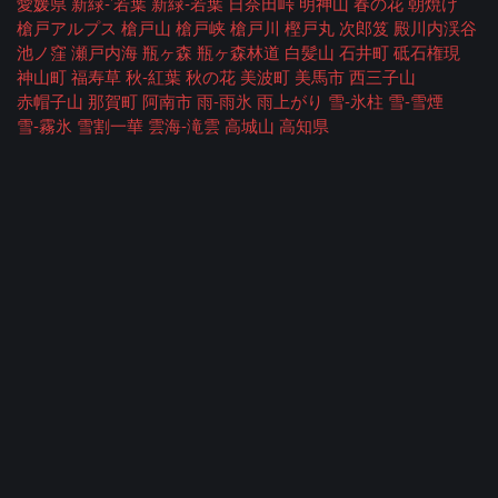
愛媛県
新緑-’若葉
新緑-若葉
日奈田峠
明神山
春の花
朝焼け
槍戸アルプス
槍戸山
槍戸峡
槍戸川
樫戸丸
次郎笈
殿川内渓谷
池ノ窪
瀬戸内海
瓶ヶ森
瓶ヶ森林道
白髪山
石井町
砥石権現
神山町
福寿草
秋-紅葉
秋の花
美波町
美馬市
西三子山
赤帽子山
那賀町
阿南市
雨-雨氷
雨上がり
雪-氷柱
雪-雪煙
雪-霧氷
雪割一華
雲海-滝雲
高城山
高知県