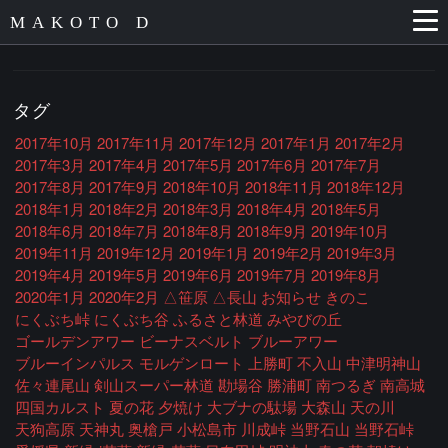
MAKOTO D
タグ
2017年10月
2017年11月
2017年12月
2017年1月
2017年2月
2017年3月
2017年4月
2017年5月
2017年6月
2017年7月
2017年8月
2017年9月
2018年10月
2018年11月
2018年12月
2018年1月
2018年2月
2018年3月
2018年4月
2018年5月
2018年6月
2018年7月
2018年8月
2018年9月
2019年10月
2019年11月
2019年12月
2019年1月
2019年2月
2019年3月
2019年4月
2019年5月
2019年6月
2019年7月
2019年8月
2020年1月
2020年2月
△笹原
△長山
お知らせ
きのこ
にくぶち峠
にくぶち谷
ふるさと林道
みやびの丘
ゴールデンアワー
ビーナスベルト
ブルーアワー
ブルーインパルス
モルゲンロート
上勝町
不入山
中津明神山
佐々連尾山
剣山スーパー林道
勘場谷
勝浦町
南つるぎ
南高城
四国カルスト
夏の花
夕焼け
大ブナの駄場
大森山
天の川
天狗高原
天神丸
奥槍戸
小松島市
川成峠
当野石山
当野石峠