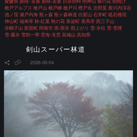
愛媛県
新緑-’若葉
新緑-若葉
日奈田峠
明神山
春の花
朝焼け
槍戸アルプス
槍戸山
槍戸峡
槍戸川
樫戸丸
次郎笈
殿川内渓谷
池ノ窪
瀬戸内海
瓶ヶ森
瓶ヶ森林道
白髪山
石井町
砥石権現
神山町
福寿草
秋-紅葉
秋の花
美波町
美馬市
西三子山
赤帽子山
那賀町
阿南市
雨-雨氷
雨上がり
雪-氷柱
雪-雪煙
雪-霧氷
雪割一華
雲海-滝雲
高城山
高知県
剣山スーパー林道
2026-05-04