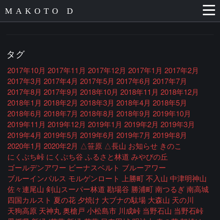
MAKOTO D
タグ
2017年10月
2017年11月
2017年12月
2017年1月
2017年2月
2017年3月
2017年4月
2017年5月
2017年6月
2017年7月
2017年8月
2017年9月
2018年10月
2018年11月
2018年12月
2018年1月
2018年2月
2018年3月
2018年4月
2018年5月
2018年6月
2018年7月
2018年8月
2018年9月
2019年10月
2019年11月
2019年12月
2019年1月
2019年2月
2019年3月
2019年4月
2019年5月
2019年6月
2019年7月
2019年8月
2020年1月
2020年2月
△笹原
△長山
お知らせ
きのこ
にくぶち峠
にくぶち谷
ふるさと林道
みやびの丘
ゴールデンアワー
ビーナスベルト
ブルーアワー
ブルーインパルス
モルゲンロート
上勝町
不入山
中津明神山
佐々連尾山
剣山スーパー林道
勘場谷
勝浦町
南つるぎ
南高城
四国カルスト
夏の花
夕焼け
大ブナの駄場
大森山
天の川
天狗高原
天神丸
奥槍戸
小松島市
川成峠
当野石山
当野石峠