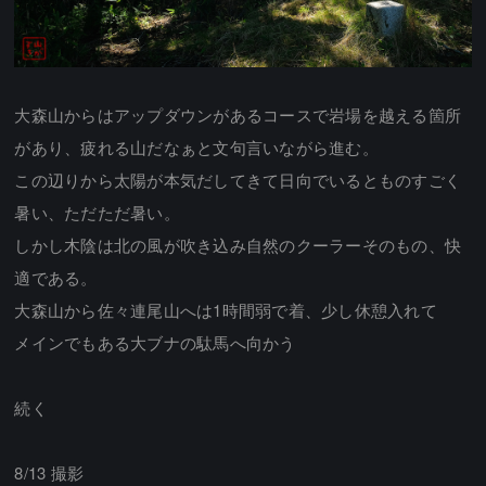
大森山からはアップダウンがあるコースで岩場を越える箇所
があり、疲れる山だなぁと文句言いながら進む。
この辺りから太陽が本気だしてきて日向でいるとものすごく
暑い、ただただ暑い。
しかし木陰は北の風が吹き込み自然のクーラーそのもの、快
適である。
大森山から佐々連尾山へは1時間弱で着、少し休憩入れて
メインでもある大ブナの駄馬へ向かう
続く
8/13 撮影