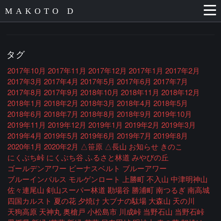
MAKOTO D
タグ
2017年10月
2017年11月
2017年12月
2017年1月
2017年2月
2017年3月
2017年4月
2017年5月
2017年6月
2017年7月
2017年8月
2017年9月
2018年10月
2018年11月
2018年12月
2018年1月
2018年2月
2018年3月
2018年4月
2018年5月
2018年6月
2018年7月
2018年8月
2018年9月
2019年10月
2019年11月
2019年12月
2019年1月
2019年2月
2019年3月
2019年4月
2019年5月
2019年6月
2019年7月
2019年8月
2020年1月
2020年2月
△笹原
△長山
お知らせ
きのこ
にくぶち峠
にくぶち谷
ふるさと林道
みやびの丘
ゴールデンアワー
ビーナスベルト
ブルーアワー
ブルーインパルス
モルゲンロート
上勝町
不入山
中津明神山
佐々連尾山
剣山スーパー林道
勘場谷
勝浦町
南つるぎ
南高城
四国カルスト
夏の花
夕焼け
大ブナの駄場
大森山
天の川
天狗高原
天神丸
奥槍戸
小松島市
川成峠
当野石山
当野石峠