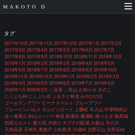
MAKOTO D
タグ
2017年10月
2017年11月
2017年12月
2017年1月
2017年2月
2017年3月
2017年4月
2017年5月
2017年6月
2017年7月
2017年8月
2017年9月
2018年10月
2018年11月
2018年12月
2018年1月
2018年2月
2018年3月
2018年4月
2018年5月
2018年6月
2018年7月
2018年8月
2018年9月
2019年10月
2019年11月
2019年12月
2019年1月
2019年2月
2019年3月
2019年4月
2019年5月
2019年6月
2019年7月
2019年8月
2020年1月
2020年2月
△笹原
△長山
お知らせ
きのこ
にくぶち峠
にくぶち谷
ふるさと林道
みやびの丘
ゴールデンアワー
ビーナスベルト
ブルーアワー
ブルーインパルス
モルゲンロート
上勝町
不入山
中津明神山
佐々連尾山
剣山スーパー林道
勘場谷
勝浦町
南つるぎ
南高城
四国カルスト
夏の花
夕焼け
大ブナの駄場
大森山
天の川
天狗高原
天神丸
奥槍戸
小松島市
川成峠
当野石山
当野石峠