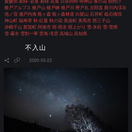
愛媛県
新緑-’若葉
新緑-若葉
日奈田峠
明神山
春の花
朝焼け
槍戸アルプス
槍戸山
槍戸峡
槍戸川
樫戸丸
次郎笈
殿川内渓谷
池ノ窪
瀬戸内海
瓶ヶ森
瓶ヶ森林道
白髪山
石井町
砥石権現
神山町
福寿草
秋-紅葉
秋の花
美波町
美馬市
西三子山
赤帽子山
那賀町
阿南市
雨-雨氷
雨上がり
雪-氷柱
雪-雪煙
雪-霧氷
雪割一華
雲海-滝雲
高城山
高知県
不入山
2020-03-22