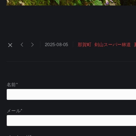
2025-08-05
那賀町
剣山スーパー林道
名前*
メール*