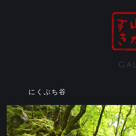
GA
にくぶち谷