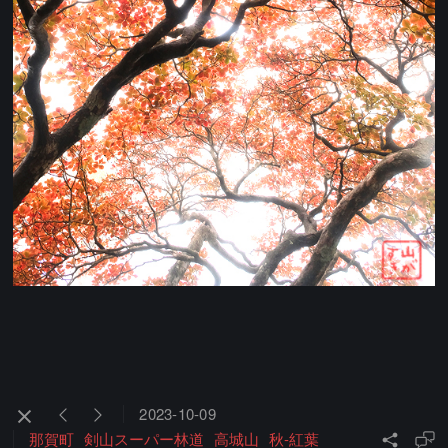
2023-10-09
那賀町
剣山スーパー林道
高城山
秋-紅葉