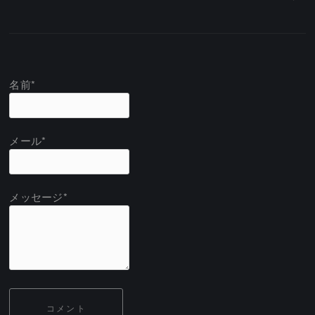
名前*
メール*
メッセージ*
コメント