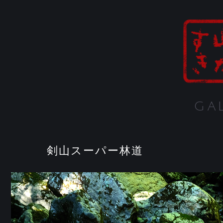
GA
剣山スーパー林道