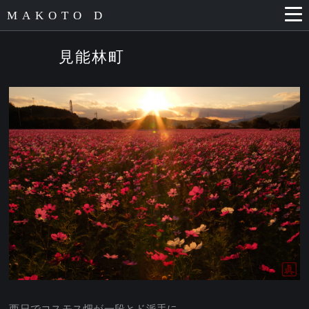
MAKOTO D
見能林町
西日でコスモス畑が一段とド派手に。