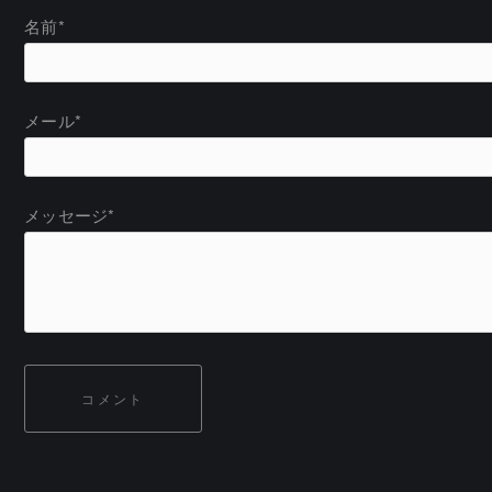
名前*
メール*
メッセージ*
コメント