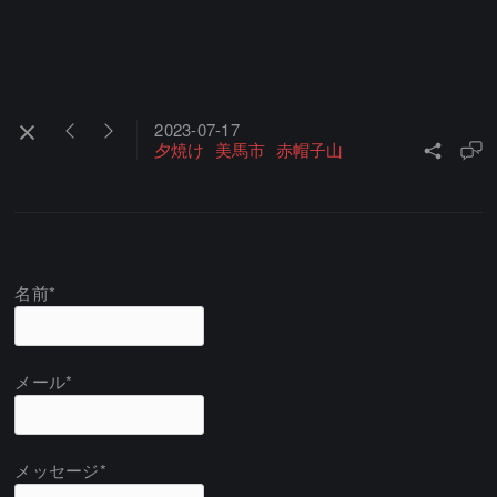
2023-07-17
夕焼け
美馬市
赤帽子山
名前*
メール*
メッセージ*