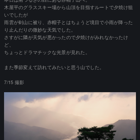
木屋平のグラススキー場から山頂を目指すルートで夕焼け狙
いでしたが
雨雲が剣山に被り、赤帽子とはちょうど境目で小雨が降った
り止んだりの微妙な天気でした。
さすがに隣が天気が悪かったので夕焼けがみれなかったけ
ど、
ちょっとドラマチックな光景が見れた。
また季節変えて訪れてみたいと思う山でした。
7/15 撮影