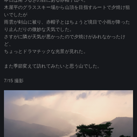
木屋平のグラススキー場から山頂を目指すルートで夕焼け狙
いでしたが
雨雲が剣山に被り、赤帽子とはちょうど境目で小雨が降った
り止んだりの微妙な天気でした。
さすがに隣が天気が悪かったので夕焼けがみれなかったけ
ど、
ちょっとドラマチックな光景が見れた。
また季節変えて訪れてみたいと思う山でした。
7/15 撮影