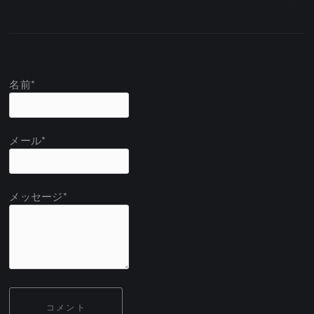
名前*
メール*
メッセージ*
コメント