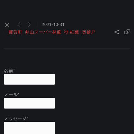
2021-10-31
那賀町
剣山スーパー林道
秋-紅葉
奥槍戸
名前*
メール*
メッセージ*